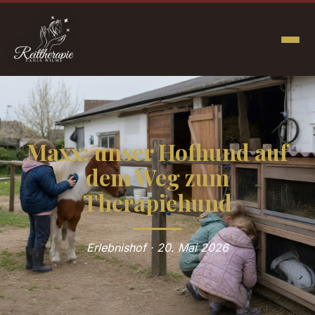
Maxx: unser Hofhund auf
dem Weg zum
Therapiehund
Erlebnishof · 20. Mai 2026